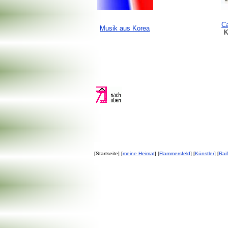
C
Musik aus Korea
K
[Startseite] [
meine Heimat
] [
Flammersfeld
] [
Künstler
] [
Rai