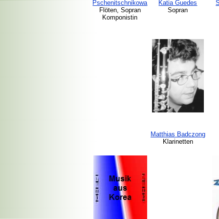
Pschenitschnikowa
Katia Guedes
Flöten, Sopran
Sopran
Komponistin
Matthias Badczong
Klarinetten